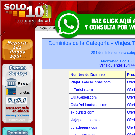
Dominios de la Categoría -
Viajes,
254 dominios en esta categ
Mostrando 1 de 150
Ver siguientes 104 >>
Nombre de Dominio
Prec
ViajeDeVacaciones.com
Ofer
e-Turista.com
Ofer
GuiaGesell.com
Ofer
GuiaDeHonduras.com
Ofer
e-Tourists.com
Ofer
viajepedia.com.es
Ofer
guiadepiura.com
Ofer