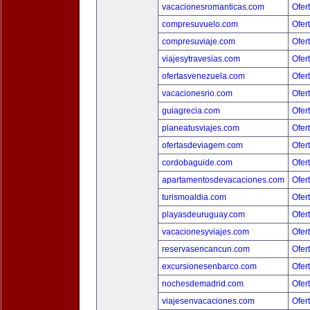
vacacionesromanticas.com
Ofer
compresuvuelo.com
Ofer
compresuviaje.com
Ofer
viajesytravesias.com
Ofer
ofertasvenezuela.com
Ofer
vacacionesrio.com
Ofer
guiagrecia.com
Ofer
planeatusviajes.com
Ofer
ofertasdeviagem.com
Ofer
cordobaguide.com
Ofer
apartamentosdevacaciones.com
Ofer
turismoaldia.com
Ofer
playasdeuruguay.com
Ofer
vacacionesyviajes.com
Ofer
reservasencancun.com
Ofer
excursionesenbarco.com
Ofer
nochesdemadrid.com
Ofer
viajesenvacaciones.com
Ofer