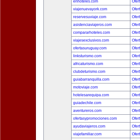
enhoteles.com
Ofer
viajenuevayork.com
Ofer
reservesuviaje.com
Ofer
asistenciaviajeros.com
Ofer
compararhoteles.com
Ofer
viajesexclusivos.com
Ofer
ofertasuruguay.com
Ofer
linksturismo.com
Ofer
africaturismo.com
Ofer
clubdeturismo.com
Ofer
guiabarranquilla.com
Ofer
motoviaje.com
Ofer
hotelesarequipa.com
Ofer
guiadechile.com
Ofer
aventureros.com
Ofer
ofertasypromociones.com
Ofer
ayudaviajeros.com
Ofer
viajefamiliar.com
Ofer