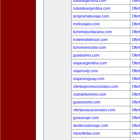
tradeargentina.com
Ofer
rutasdeargentina.com
Ofer
programatuviaje.com
Ofer
motoviajes.com
Ofer
turismopuntacana.com
Ofer
hotelesdebrasil.com
Ofer
turismoescolar.com
Ofer
guiabaires.com
Ofer
viajarargentina.com
Ofer
viajerovip.com
Ofer
viajaruruguay.com
Ofer
ofertaspromocionales.com
Ofer
clubdelturismo.com
Ofer
guiaresorts.com
Ofer
ofertasvacacionales.com
Ofer
guiasviaje.com
Ofer
destinosdeviaje.com
Ofer
mexofertas.com
Ofer