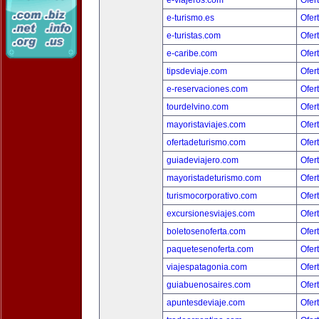
e-viajeros.com
Ofer
e-turismo.es
Ofer
e-turistas.com
Ofer
e-caribe.com
Ofer
tipsdeviaje.com
Ofer
e-reservaciones.com
Ofer
tourdelvino.com
Ofer
mayoristaviajes.com
Ofer
ofertadeturismo.com
Ofer
guiadeviajero.com
Ofer
mayoristadeturismo.com
Ofer
turismocorporativo.com
Ofer
excursionesviajes.com
Ofer
boletosenoferta.com
Ofer
paquetesenoferta.com
Ofer
viajespatagonia.com
Ofer
guiabuenosaires.com
Ofer
apuntesdeviaje.com
Ofer