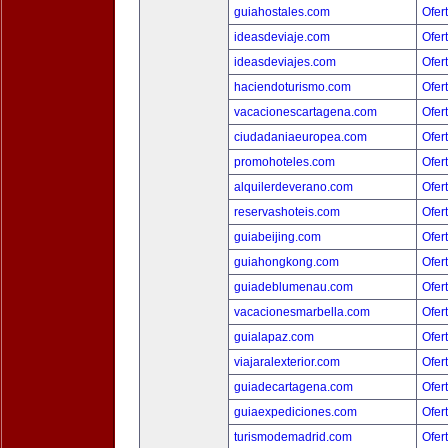
guiahostales.com
Ofer
ideasdeviaje.com
Ofer
ideasdeviajes.com
Ofer
haciendoturismo.com
Ofer
vacacionescartagena.com
Ofer
ciudadaniaeuropea.com
Ofer
promohoteles.com
Ofer
alquilerdeverano.com
Ofer
reservashoteis.com
Ofer
guiabeijing.com
Ofer
guiahongkong.com
Ofer
guiadeblumenau.com
Ofer
vacacionesmarbella.com
Ofer
guialapaz.com
Ofer
viajaralexterior.com
Ofer
guiadecartagena.com
Ofer
guiaexpediciones.com
Ofer
turismodemadrid.com
Ofer