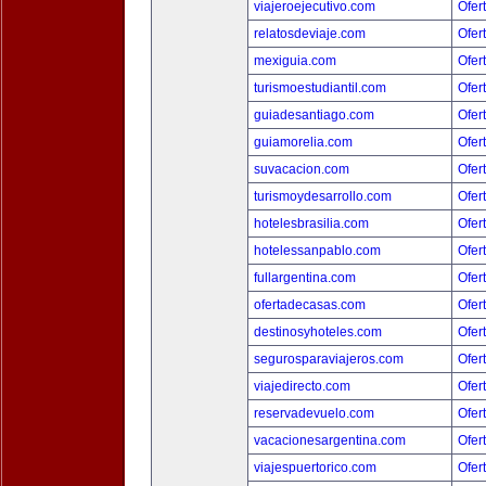
viajeroejecutivo.com
Ofer
relatosdeviaje.com
Ofer
mexiguia.com
Ofer
turismoestudiantil.com
Ofer
guiadesantiago.com
Ofer
guiamorelia.com
Ofer
suvacacion.com
Ofer
turismoydesarrollo.com
Ofer
hotelesbrasilia.com
Ofer
hotelessanpablo.com
Ofer
fullargentina.com
Ofer
ofertadecasas.com
Ofer
destinosyhoteles.com
Ofer
segurosparaviajeros.com
Ofer
viajedirecto.com
Ofer
reservadevuelo.com
Ofer
vacacionesargentina.com
Ofer
viajespuertorico.com
Ofer