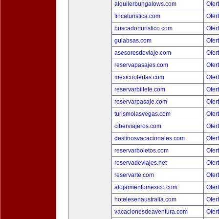
alquilerbungalows.com
Ofer
fincaturistica.com
Ofer
buscadorturistico.com
Ofer
guiabsas.com
Ofer
asesoresdeviaje.com
Ofer
reservapasajes.com
Ofer
mexicoofertas.com
Ofer
reservarbillete.com
Ofer
reservarpasaje.com
Ofer
turismolasvegas.com
Ofer
ciberviajeros.com
Ofer
destinosvacacionales.com
Ofer
reservarboletos.com
Ofer
reservadeviajes.net
Ofer
reservarte.com
Ofer
alojamientomexico.com
Ofer
hotelesenaustralia.com
Ofer
vacacionesdeaventura.com
Ofer