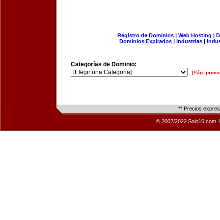
Registro de Dominios
|
Web Hosting
|
D
Dominios Expirados
|
Industrias
|
Indu
Categorías de Dominio:
[Pág. princi
** Precios expre
© 2002/2022 Solo10.com