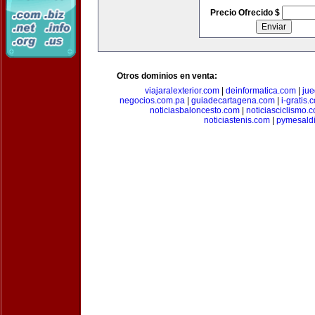
Precio Ofrecido $
Otros dominios en venta:
viajaralexterior.com
|
deinformatica.com
|
ju
negocios.com.pa
|
guiadecartagena.com
|
i-gratis.
noticiasbaloncesto.com
|
noticiasciclismo.
noticiastenis.com
|
pymesald