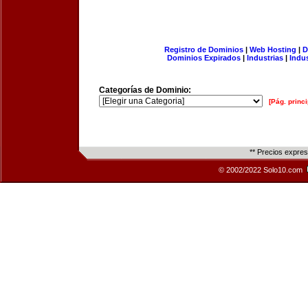
Registro de Dominios
|
Web Hosting
|
D
Dominios Expirados
|
Industrias
|
Indu
Categorías de Dominio:
[Pág. princi
** Precios expre
© 2002/2022 Solo10.com