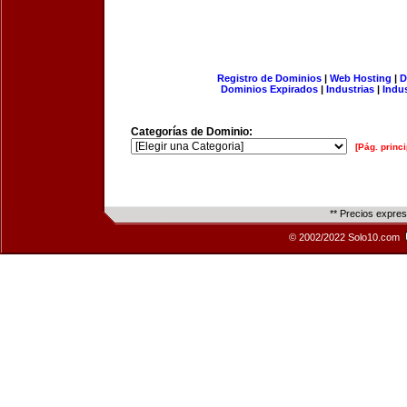
Registro de Dominios
|
Web Hosting
|
D
Dominios Expirados
|
Industrias
|
Indu
Categorías de Dominio:
[Pág. princi
** Precios expre
© 2002/2022 Solo10.com