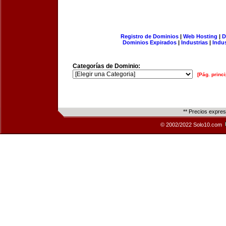
Registro de Dominios
|
Web Hosting
|
D
Dominios Expirados
|
Industrias
|
Indu
Categorías de Dominio:
[Pág. princi
** Precios expre
© 2002/2022 Solo10.com