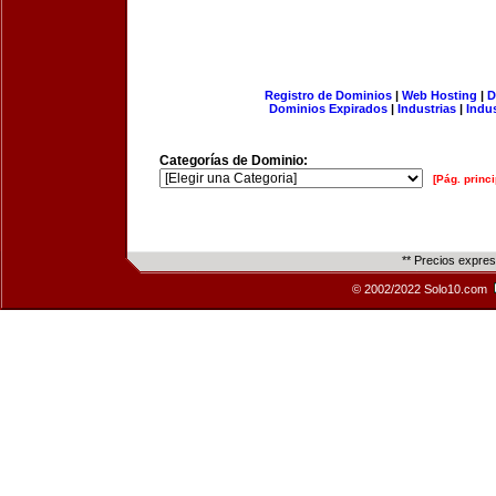
Registro de Dominios
|
Web Hosting
|
D
Dominios Expirados
|
Industrias
|
Indu
Categorías de Dominio:
[Pág. princi
** Precios expre
© 2002/2022 Solo10.com