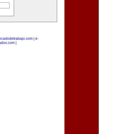
cadodetrabajo.com
|
e-
cados.com
|