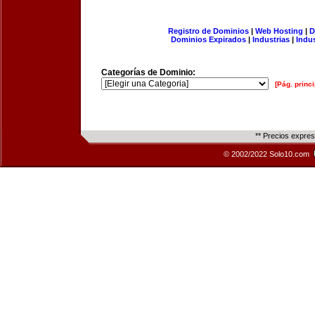
Registro de Dominios
|
Web Hosting
|
D
Dominios Expirados
|
Industrias
|
Indu
Categorías de Dominio:
[Pág. princi
** Precios expre
© 2002/2022 Solo10.com