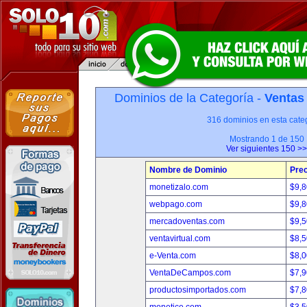
Dominios de la Categoría -
Ventas
316 dominios en esta categ
Mostrando 1 de 150
Ver siguientes 150 >>
Nombre de Dominio
Prec
monetizalo.com
$9,
webpago.com
$9,
mercadoventas.com
$9,
ventavirtual.com
$8,
e-Venta.com
$8,
VentaDeCampos.com
$7,
productosimportados.com
$7,