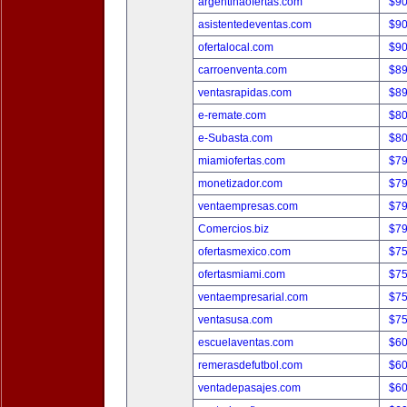
argentinaofertas.com
$9
asistentedeventas.com
$9
ofertalocal.com
$9
carroenventa.com
$8
ventasrapidas.com
$8
e-remate.com
$8
e-Subasta.com
$8
miamiofertas.com
$7
monetizador.com
$7
ventaempresas.com
$7
Comercios.biz
$7
ofertasmexico.com
$7
ofertasmiami.com
$7
ventaempresarial.com
$7
ventasusa.com
$7
escuelaventas.com
$6
remerasdefutbol.com
$6
ventadepasajes.com
$6