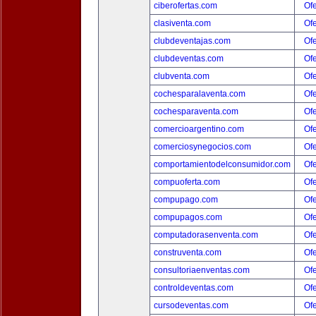
ciberofertas.com
Ofe
clasiventa.com
Ofe
clubdeventajas.com
Ofe
clubdeventas.com
Ofe
clubventa.com
Ofe
cochesparalaventa.com
Ofe
cochesparaventa.com
Ofe
comercioargentino.com
Ofe
comerciosynegocios.com
Ofe
comportamientodelconsumidor.com
Ofe
compuoferta.com
Ofe
compupago.com
Ofe
compupagos.com
Ofe
computadorasenventa.com
Ofe
construventa.com
Ofe
consultoriaenventas.com
Ofe
controldeventas.com
Ofe
cursodeventas.com
Ofe