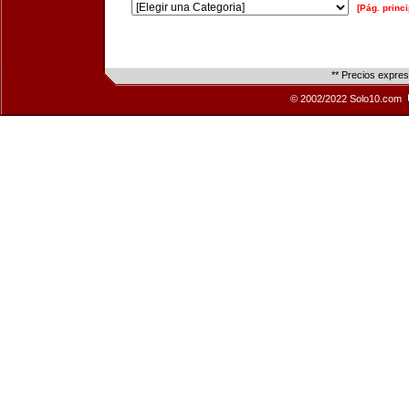
[Pág. princi
** Precios expre
© 2002/2022 Solo10.com