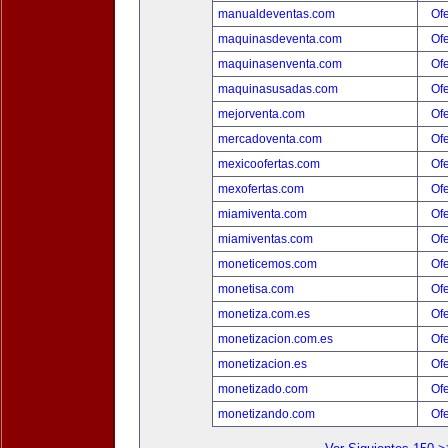
manualdeventas.com
Ofe
maquinasdeventa.com
Ofe
maquinasenventa.com
Ofe
maquinasusadas.com
Ofe
mejorventa.com
Ofe
mercadoventa.com
Ofe
mexicoofertas.com
Ofe
mexofertas.com
Ofe
miamiventa.com
Ofe
miamiventas.com
Ofe
moneticemos.com
Ofe
monetisa.com
Ofe
monetiza.com.es
Ofe
monetizacion.com.es
Ofe
monetizacion.es
Ofe
monetizado.com
Ofe
monetizando.com
Ofe