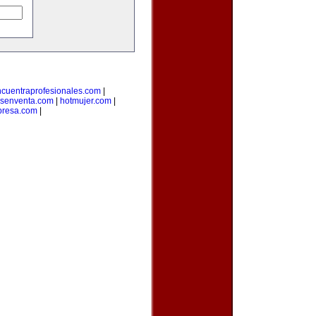
cuentraprofesionales.com
|
senventa.com
|
hotmujer.com
|
resa.com
|