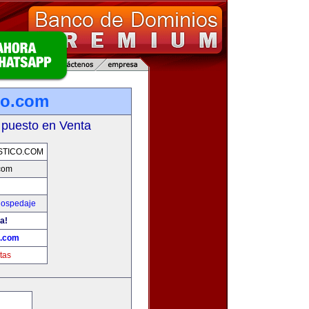
co.com
 puesto en Venta
STICO.COM
.com
Hospedaje
a!
o.com
tas