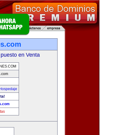
es.com
 puesto en Venta
ONES.COM
s.com
 Hospedaje
ta!
s.com
tas