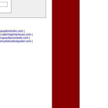
tasadomicilio.com
|
|
cateringempresas.com
|
capacitacionweb.com
|
nmueblesdealquiler.com
|