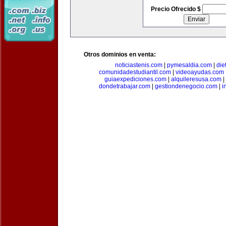
Precio Ofrecido $
Otros dominios en venta:
noticiastenis.com
|
pymesaldia.com
|
die
comunidadestudiantil.com
|
videoayudas.com
guiaexpediciones.com
|
alquileresusa.com
|
dondetrabajar.com
|
gestiondenegocio.com
|
i