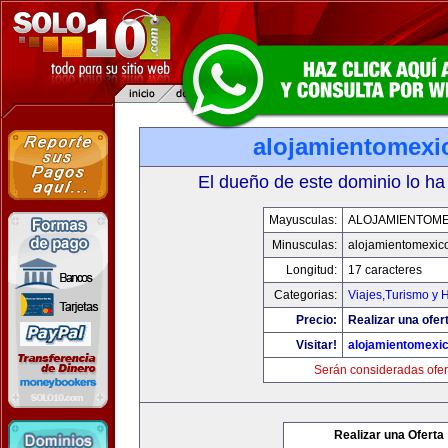
alojamientomexi
El dueño de este dominio lo ha
Mayusculas:
ALOJAMIENTOME
Minusculas:
alojamientomexic
Longitud:
17 caracteres
Categorias:
Viajes,Turismo y 
Precio:
Realizar una ofer
Visitar!
alojamientomexi
Serán consideradas ofer
Realizar una Oferta