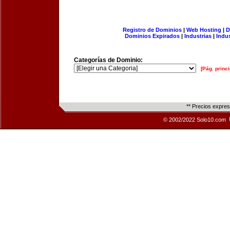
Registro de Dominios
|
Web Hosting
|
D
Dominios Expirados
|
Industrias
|
Indu
Categorías de Dominio:
[Pág. princi
** Precios expre
© 2002/2022 Solo10.com