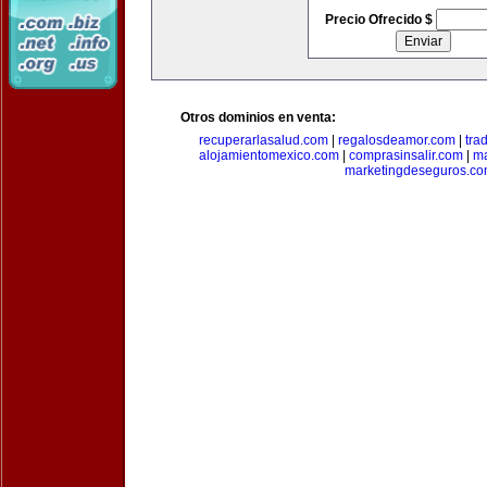
Precio Ofrecido $
Otros dominios en venta:
recuperarlasalud.com
|
regalosdeamor.com
|
tra
alojamientomexico.com
|
comprasinsalir.com
|
ma
marketingdeseguros.c