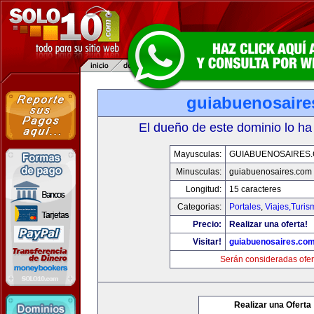
guiabuenosaire
El dueño de este dominio lo ha
Mayusculas:
GUIABUENOSAIRES
Minusculas:
guiabuenosaires.com
Longitud:
15 caracteres
Categorias:
Portales
,
Viajes,Turi
Precio:
Realizar una oferta!
Visitar!
guiabuenosaires.co
Serán consideradas ofer
Realizar una Oferta