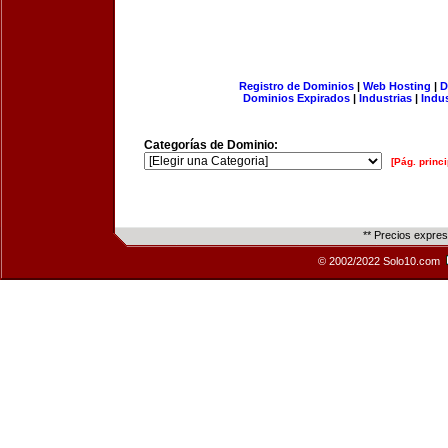
Registro de Dominios
|
Web Hosting
|
D
Dominios Expirados
|
Industrias
|
Indu
Categorías de Dominio:
[Pág. princi
** Precios expre
© 2002/2022 Solo10.com