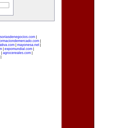
soriasdenegocios.com
|
formaciondemercado.com
|
ativa.com
|
mayonesa.net
|
om
|
expomundial.com
|
z
|
agrocereales.com
|
|