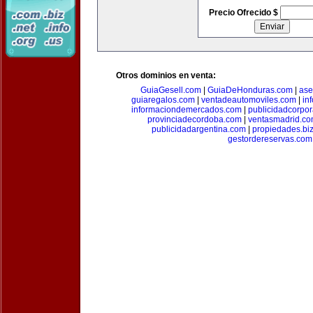
Precio Ofrecido $
Otros dominios en venta:
GuiaGesell.com
|
GuiaDeHonduras.com
|
ase
guiaregalos.com
|
ventadeautomoviles.com
|
in
informaciondemercados.com
|
publicidadcorpor
provinciadecordoba.com
|
ventasmadrid.c
publicidadargentina.com
|
propiedades.bi
gestordereservas.com