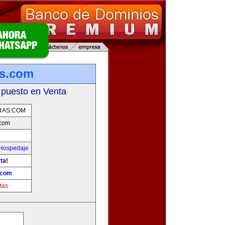
s.com
 puesto en Venta
RAS.COM
.com
 Hospedaje
ta!
.com
tas