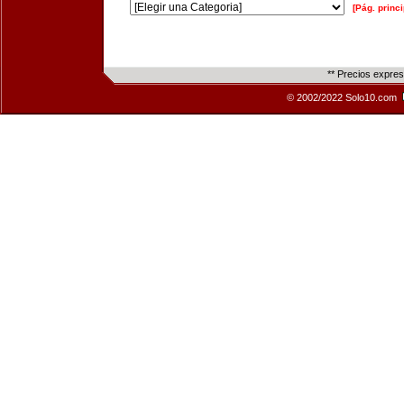
[Pág. princi
** Precios expre
© 2002/2022 Solo10.com