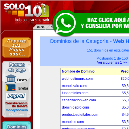
Dominios de la Categoría -
Web H
151 dominios en esta categ
Mostrando 1 de 150
Ver siguientes 1 >>
Nombre de Dominio
Prec
webhostingpro.com
$20,
monetizalo.com
$9,
tusdominios.com
$5,
capacitacionweb.com
$5,
dominiospro.com
$5,
productosdigitales.com
$4,
monetice.com
$3,