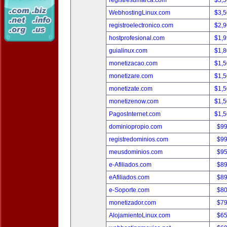
registresumarca.com
$3,
WebhostingLinux.com
$3,
registroelectronico.com
$2,
hostprofesional.com
$1,
guialinux.com
$1,
monetizacao.com
$1,
monetizare.com
$1,
monetizate.com
$1,
monetizenow.com
$1,
PagosInternet.com
$1,
dominiopropio.com
$9
registredominios.com
$9
meusdominios.com
$9
e-Afiliados.com
$8
eAfiliados.com
$8
e-Soporte.com
$8
monetizador.com
$7
AlojamientoLinux.com
$6