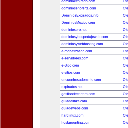
dominioexpirado.com
Ofe
dominiosenoferta.com
Ofe
DominiosExpirados.info
Ofe
DominiosMexico.com
Ofe
dominiospro.net
Ofe
dominiosyhospedajeweb.com
Ofe
dominiosywebhosting.com
Ofe
e-monetization.com
Ofe
e-servidores.com
Ofe
e-Sitio.com
Ofe
e-sitios.com
Ofe
encuentresudominio.com
Ofe
expirados.net
Ofe
gestiondecartera.com
Ofe
guiadelinks.com
Ofe
guiadewebs.com
Ofe
hardlinux.com
Ofe
hostargentina.com
Ofe