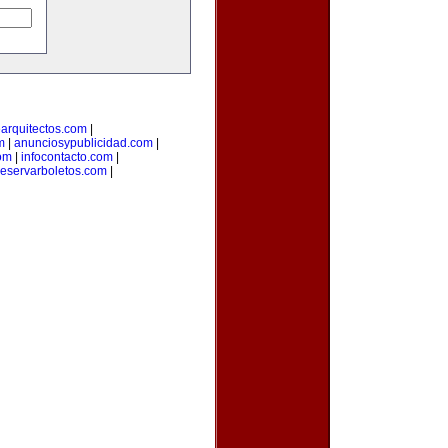
arquitectos.com
|
m
|
anunciosypublicidad.com
|
om
|
infocontacto.com
|
reservarboletos.com
|