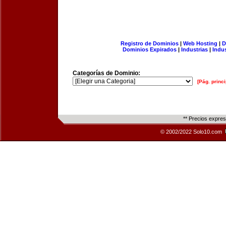
Registro de Dominios
|
Web Hosting
|
D
Dominios Expirados
|
Industrias
|
Indu
Categorías de Dominio:
[Pág. princi
** Precios expre
© 2002/2022 Solo10.com