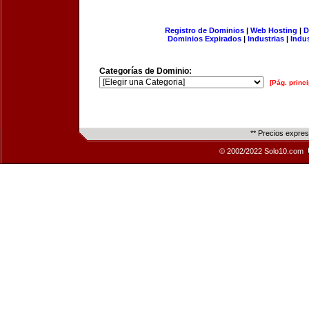
Registro de Dominios
|
Web Hosting
|
D
Dominios Expirados
|
Industrias
|
Indu
Categorías de Dominio:
[Pág. princi
** Precios expre
© 2002/2022 Solo10.com