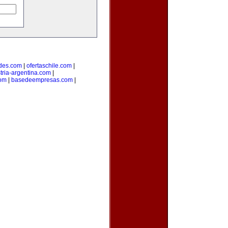
des.com
|
ofertaschile.com
|
tria-argentina.com
|
com
|
basedeempresas.com
|