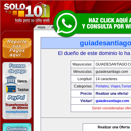
guiadesantiag
El dueño de este dominio lo ha
Mayusculas:
GUIADESANTIAGO.
Minusculas:
guiadesantiago.com
Longitud:
14 caracteres
Categorias:
Portales
,
Viajes,Turi
Precio:
Realizar una oferta!
Visitar!
guiadesantiago.com
Serán consideradas ofer
Realizar una Oferta