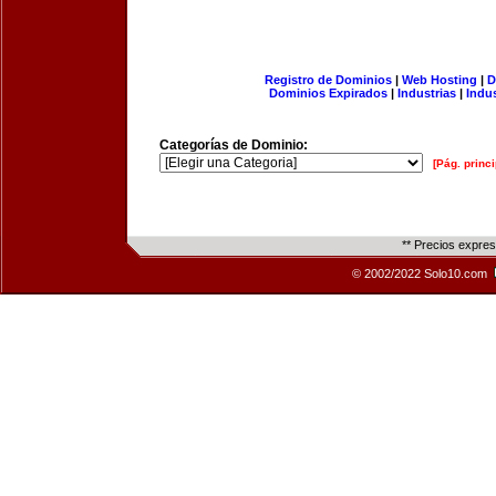
Registro de Dominios
|
Web Hosting
|
D
Dominios Expirados
|
Industrias
|
Indu
Categorías de Dominio:
[Pág. princi
** Precios expre
© 2002/2022 Solo10.com