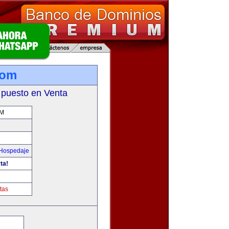
com
 puesto en Venta
OM
 Hospedaje
ta!
tas