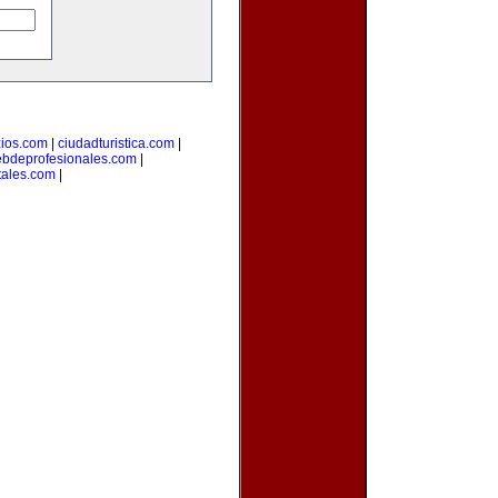
ios.com
|
ciudadturistica.com
|
bdeprofesionales.com
|
tales.com
|