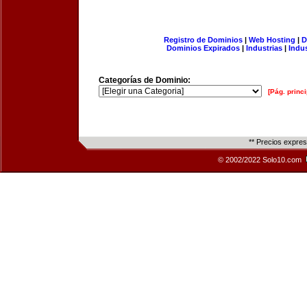
Registro de Dominios
|
Web Hosting
|
D
Dominios Expirados
|
Industrias
|
Indu
Categorías de Dominio:
[Pág. princi
** Precios expre
© 2002/2022 Solo10.com