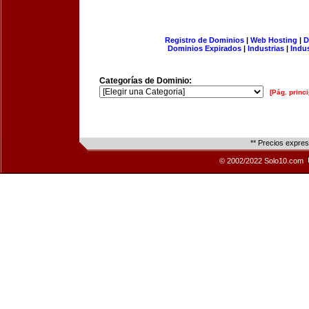
Registro de Dominios
|
Web Hosting
|
D
Dominios Expirados
|
Industrias
|
Indu
Categorías de Dominio:
[Pág. princi
** Precios expre
© 2002/2022 Solo10.com