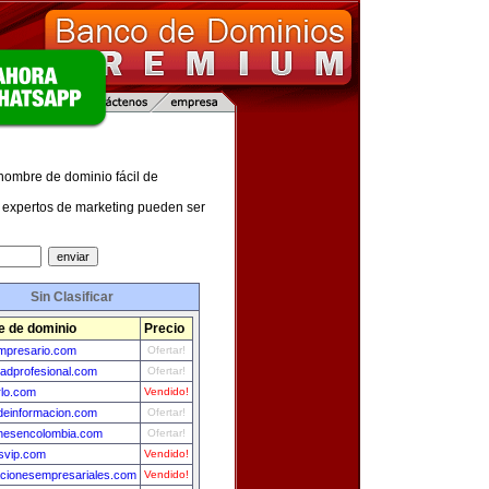
 nombre de dominio fácil de
expertos de marketing pueden ser
Sin Clasificar
 de dominio
Precio
empresario.com
Ofertar!
adprofesional.com
Ofertar!
rlo.com
Vendido!
deinformacion.com
Ofertar!
nesencolombia.com
Ofertar!
svip.com
Vendido!
acionesempresariales.com
Vendido!