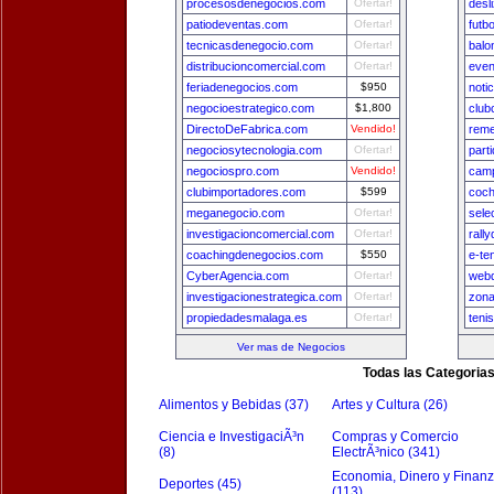
procesosdenegocios.com
Ofertar!
desl
patiodeventas.com
Ofertar!
futb
tecnicasdenegocio.com
Ofertar!
balo
distribucioncomercial.com
Ofertar!
even
feriadenegocios.com
$950
noti
negocioestrategico.com
$1,800
club
DirectoDeFabrica.com
Vendido!
reme
negociosytecnologia.com
Ofertar!
part
negociospro.com
Vendido!
camp
clubimportadores.com
$599
coch
meganegocio.com
Ofertar!
sele
investigacioncomercial.com
Ofertar!
rall
coachingdenegocios.com
$550
e-te
CyberAgencia.com
Ofertar!
webd
investigacionestrategica.com
Ofertar!
zona
propiedadesmalaga.es
Ofertar!
teni
Ver mas de Negocios
Todas las Categoria
Alimentos y Bebidas (37)
Artes y Cultura (26)
Ciencia e InvestigaciÃ³n
Compras y Comercio
(8)
ElectrÃ³nico (341)
Economia, Dinero y Finan
Deportes (45)
(113)