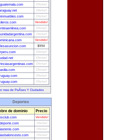
aguatemala.com
Ofertar!
araguay.net
Ofertar!
leinmuebles.com
Ofertar!
sileros.com
Vendido!
entinaenlinea.com
Ofertar!
unidadargentina.com
Ofertar!
ominicana.com
Vendido!
elesasuncion.com
$550
erperu.com
Ofertar!
iudad.net
Ofertar!
vinciasargentinas.com
Ofertar!
asilia.com
Ofertar!
ruguay.com
Ofertar!
ruguay.com
Ofertar!
er mas de PaÃ­ses Y Ciudades
Deportes
bre de dominio
Precio
osclub.com
Vendido!
deporte.com
Ofertar!
ciastenis.com
Ofertar!
ciasbaloncesto.com
Ofertar!