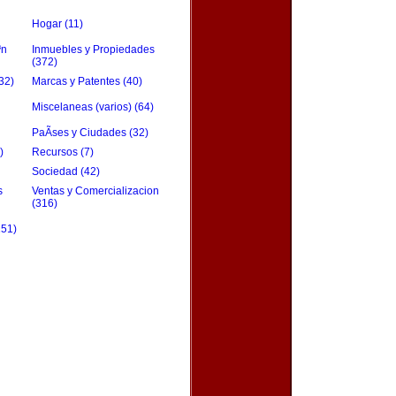
Hogar (11)
³n
Inmuebles y Propiedades
(372)
32)
Marcas y Patentes (40)
Miscelaneas (varios) (64)
PaÃ­ses y Ciudades (32)
)
Recursos (7)
Sociedad (42)
s
Ventas y Comercializacion
(316)
151)