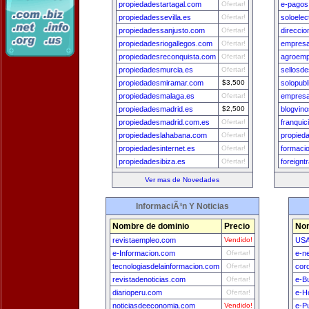
propiedadestartagal.com
Ofertar!
e-pagos
propiedadessevilla.es
Ofertar!
soloelec
propiedadessanjusto.com
Ofertar!
direcci
propiedadesriogallegos.com
Ofertar!
empresa
propiedadesreconquista.com
Ofertar!
agroemp
propiedadesmurcia.es
Ofertar!
sellosd
propiedadesmiramar.com
$3,500
solopubl
propiedadesmalaga.es
Ofertar!
empresa
propiedadesmadrid.es
$2,500
blogvin
propiedadesmadrid.com.es
Ofertar!
franquic
propiedadeslahabana.com
Ofertar!
propied
propiedadesinternet.es
Ofertar!
formacio
propiedadesibiza.es
Ofertar!
foreignt
Ver mas de Novedades
InformaciÃ³n Y Noticias
Nombre de dominio
Precio
Nom
revistaempleo.com
Vendido!
USA
e-Informacion.com
Ofertar!
e-n
tecnologiasdelainformacion.com
Ofertar!
cor
revistadenoticias.com
Ofertar!
e-B
diarioperu.com
Ofertar!
e-H
noticiasdeeconomia.com
Vendido!
e-P