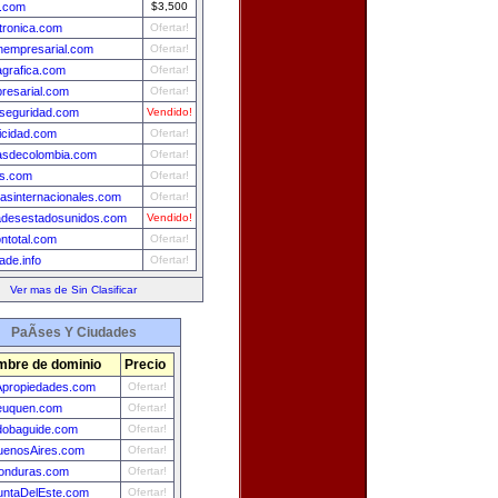
.com
$3,500
tronica.com
Ofertar!
onempresarial.com
Ofertar!
grafica.com
Ofertar!
resarial.com
Ofertar!
eseguridad.com
Vendido!
icidad.com
Ofertar!
sdecolombia.com
Ofertar!
os.com
Ofertar!
iasinternacionales.com
Ofertar!
adesestadosunidos.com
Vendido!
ntotal.com
Ofertar!
rade.info
Ofertar!
Ver mas de Sin Clasificar
PaÃ­ses Y Ciudades
bre de dominio
Precio
propiedades.com
Ofertar!
euquen.com
Ofertar!
dobaguide.com
Ofertar!
uenosAires.com
Ofertar!
onduras.com
Ofertar!
untaDelEste.com
Ofertar!