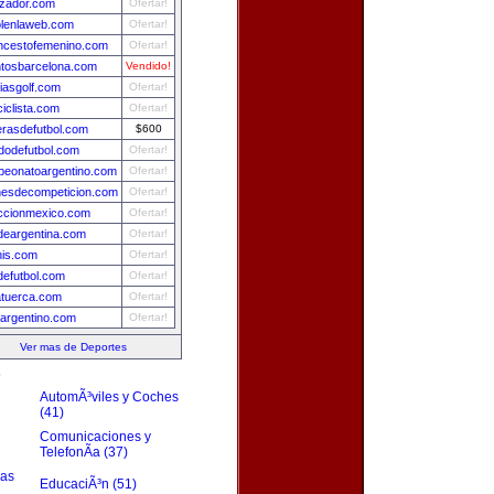
izador.com
Ofertar!
olenlaweb.com
Ofertar!
ncestofemenino.com
Ofertar!
tosbarcelona.com
Vendido!
ciasgolf.com
Ofertar!
ciclista.com
Ofertar!
rasdefutbol.com
$600
idodefutbol.com
Ofertar!
eonatoargentino.com
Ofertar!
esdecompeticion.com
Ofertar!
ccionmexico.com
Ofertar!
ydeargentina.com
Ofertar!
nis.com
Ofertar!
efutbol.com
Ofertar!
tuerca.com
Ofertar!
sargentino.com
Ofertar!
Ver mas de Deportes
s
AutomÃ³viles y Coches
(41)
Comunicaciones y
TelefonÃ­a (37)
zas
EducaciÃ³n (51)