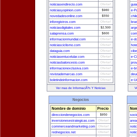
noticiasendirecto.com
Ofertar!
gui
noticiasyopinion.com
$980
e-P
novedadesonline.com
$550
chi
inforegistros.com
Ofertar!
bra
noticiasdigitales.com
$2,500
arg
salaprensa.com
$600
com
informacionmundial.com
Ofertar!
e-d
noticiasciclismo.com
Ofertar!
hot
dataguia.com
Ofertar!
cib
noticiasentucelular.com
Ofertar!
e-C
noticiasbaloncesto.com
Ofertar!
pro
informacionexclusiva.com
Ofertar!
e-br
revistademarcas.com
Ofertar!
deu
boletindeinformacion.com
Ofertar!
e-U
Ver mas de InformaciÃ³n Y Noticias
V
Negocios
Nombre de dominio
Precio
Nom
direcciondenegocios.com
$950
soci
inversionesestrategicas.com
Ofertar!
area
commerceandmarketing.com
Ofertar!
noti
rednegocios.net
Ofertar!
noti