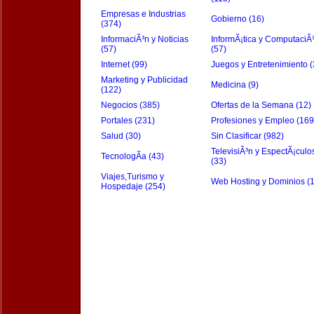
Empresas e Industrias
Gobierno (16)
(374)
InformaciÃ³n y Noticias
InformÃ¡tica y ComputaciÃ
(57)
(57)
Internet (99)
Juegos y Entretenimiento (
Marketing y Publicidad
Medicina (9)
(122)
Negocios (385)
Ofertas de la Semana (12)
Portales (231)
Profesiones y Empleo (169
Salud (30)
Sin Clasificar (982)
TelevisiÃ³n y EspectÃ¡culo
TecnologÃ­a (43)
(33)
Viajes,Turismo y
Web Hosting y Dominios (
Hospedaje (254)