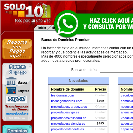
Banco de Dominios Premium
Un factor de éxito en el mundo Internet es contar con un
recordar y que potencie las actividades de mercadeo.
Más de 4000 nombres especialmente seleccionados por 
adquiridos a precios promocionales.
Buscar dominios:
Novedades
Nombre de dominio
Precio
Nombre
testdomain.com
Ofertar!
circulo
fincasganaderas.com
$199
comunid
propiedadeszaragoza.es
Ofertar!
negocia
propiedadesvigo.es
Ofertar!
agencia
propiedadesvalladolid.es
Ofertar!
vacacio
propiedadesvalencia.es
$295
apuesta
propiedadestenerife.es
Ofertar!
capacit