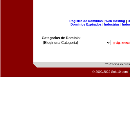
Registro de Dominios
|
Web Hosting
|
D
Dominios Expirados
|
Industrias
|
Indu
Categorías de Dominio:
[Pág. princi
** Precios expre
© 2002/2022 Solo10.com