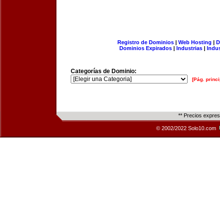
Registro de Dominios
|
Web Hosting
|
D
Dominios Expirados
|
Industrias
|
Indu
Categorías de Dominio:
[Pág. princi
** Precios expre
© 2002/2022 Solo10.com