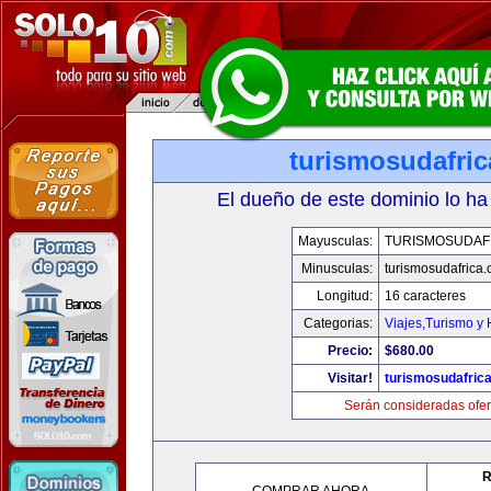
turismosudafri
El dueño de este dominio lo ha
Mayusculas:
TURISMOSUDAF
Minusculas:
turismosudafrica
Longitud:
16 caracteres
Categorias:
Viajes,Turismo y
Precio:
$680.00
Visitar!
turismosudafric
Serán consideradas ofer
R