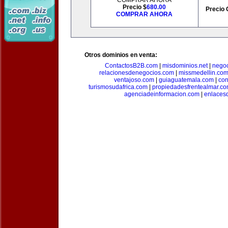
COMPRAR AHORA
Precio $
680.00
Precio 
COMPRAR AHORA
Otros dominios en venta:
ContactosB2B.com
|
misdominios.net
|
negoc
relacionesdenegocios.com
|
missmedellin.co
ventajoso.com
|
guiaguatemala.com
|
con
turismosudafrica.com
|
propiedadesfrentealmar.c
agenciadeinformacion.com
|
enlaces