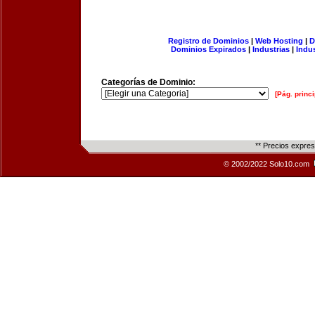
Registro de Dominios
|
Web Hosting
|
D
Dominios Expirados
|
Industrias
|
Indu
Categorías de Dominio:
[Pág. princi
** Precios expre
© 2002/2022 Solo10.com