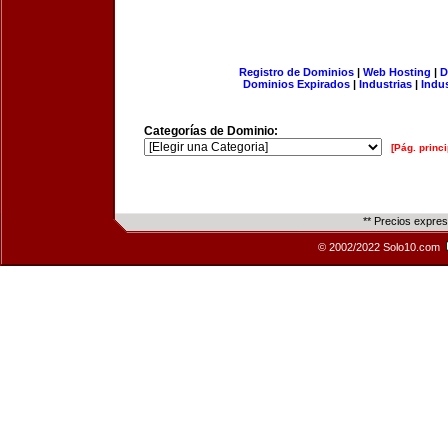
Registro de Dominios
|
Web Hosting
|
D
Dominios Expirados
|
Industrias
|
Indu
Categorías de Dominio:
[Pág. princi
** Precios expre
© 2002/2022 Solo10.com