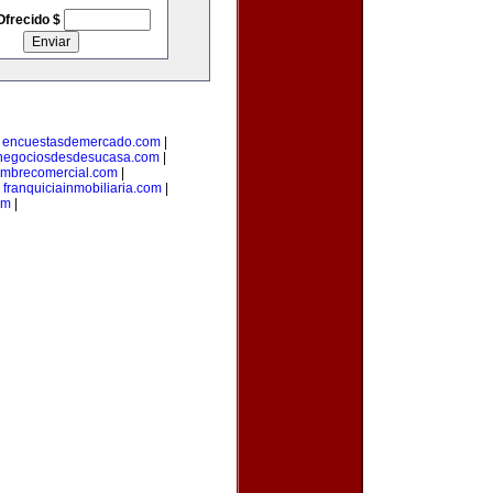
Ofrecido $
|
encuestasdemercado.com
|
negociosdesdesucasa.com
|
mbrecomercial.com
|
|
franquiciainmobiliaria.com
|
om
|