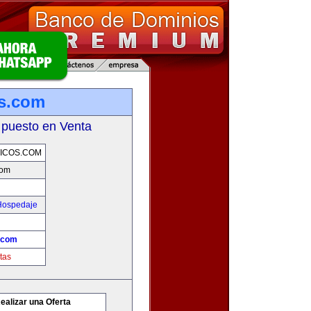
os.com
 puesto en Venta
ICOS.COM
com
 Hospedaje
s.com
tas
ealizar una Oferta