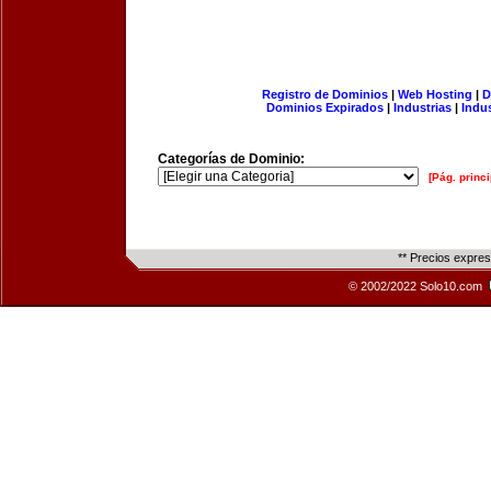
Registro de Dominios
|
Web Hosting
|
D
Dominios Expirados
|
Industrias
|
Indu
Categorías de Dominio:
[Pág. princi
** Precios expre
© 2002/2022 Solo10.com