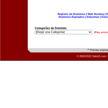
Registro de Dominios
|
Web Hosting
|
D
Dominios Expirados
|
Industrias
|
Indu
Categorías de Dominio:
[Pág. princi
** Precios expre
© 2002/2022 Solo10.com