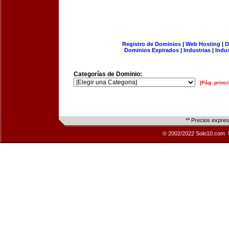
Registro de Dominios
|
Web Hosting
|
D
Dominios Expirados
|
Industrias
|
Indu
Categorías de Dominio:
[Pág. princi
** Precios expre
© 2002/2022 Solo10.com