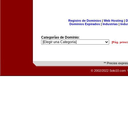
Registro de Dominios
|
Web Hosting
|
D
Dominios Expirados
|
Industrias
|
Indu
Categorías de Dominio:
[Pág. princi
** Precios expre
© 2002/2022 Solo10.com