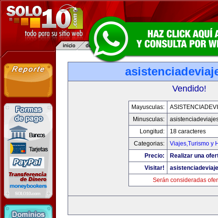
asistenciadevia
Vendido!
Mayusculas:
ASISTENCIADEV
Minusculas:
asistenciadeviaje
Longitud:
18 caracteres
Categorias:
Viajes,Turismo y
Precio:
Realizar una ofer
Visitar!
asistenciadeviaj
Serán consideradas ofer