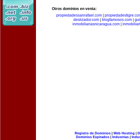
Otros dominios en venta:
propiedadessanrafael.com
|
propiedadestigre.c
deslizador.com
|
blogfamosos.com
|
gu
inmobiliariasnicaragua.com
|
inmobilia
Registro de Dominios
|
Web Hosting
|
D
Dominios Expirados
|
Industrias
|
Indu