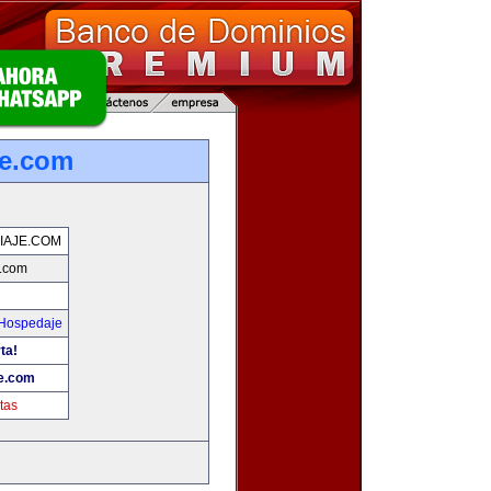
je.com
IAJE.COM
e.com
 Hospedaje
ta!
je.com
tas