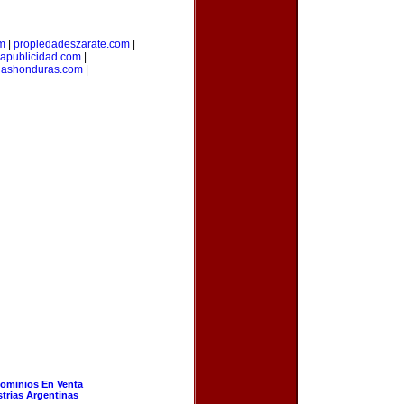
om
|
propiedadeszarate.com
|
iapublicidad.com
|
riashonduras.com
|
ominios En Venta
strias Argentinas