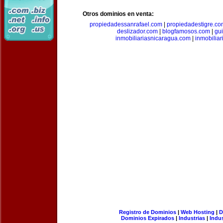
Otros dominios en venta:
propiedadessanrafael.com
|
propiedadestigre.c
deslizador.com
|
blogfamosos.com
|
gu
inmobiliariasnicaragua.com
|
inmobilia
Registro de Dominios
|
Web Hosting
|
D
Dominios Expirados
|
Industrias
|
Indu