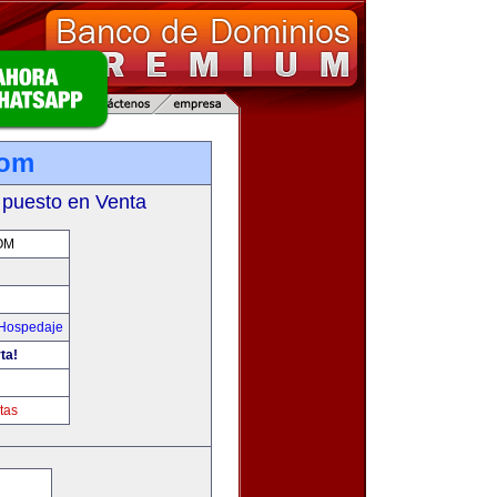
com
 puesto en Venta
OM
 Hospedaje
ta!
tas