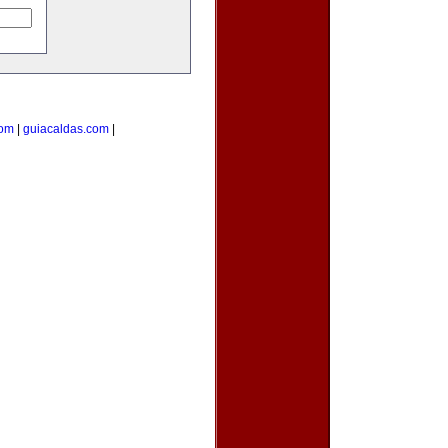
com
|
guiacaldas.com
|