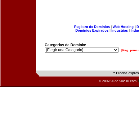
Registro de Dominios
|
Web Hosting
|
D
Dominios Expirados
|
Industrias
|
Indu
Categorías de Dominio:
[Pág. princi
** Precios expre
© 2002/2022 Solo10.com