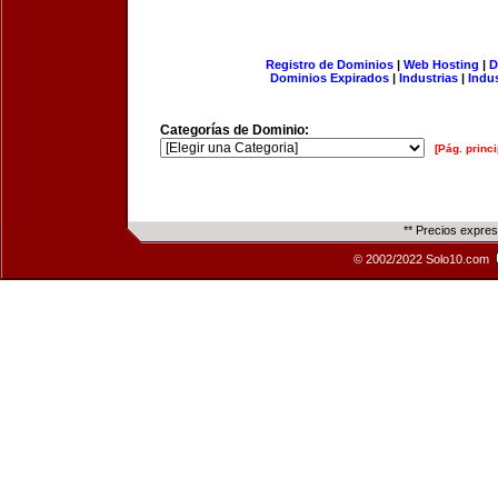
Registro de Dominios
|
Web Hosting
|
D
Dominios Expirados
|
Industrias
|
Indu
Categorías de Dominio:
[Pág. princi
** Precios expre
© 2002/2022 Solo10.com