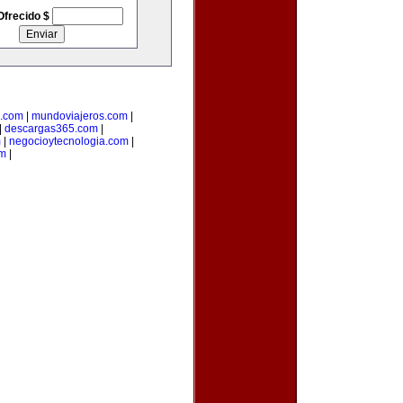
Ofrecido $
s.com
|
mundoviajeros.com
|
|
descargas365.com
|
m
|
negocioytecnologia.com
|
om
|