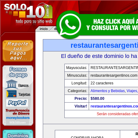
restaurantesargen
El dueño de este dominio lo ha
Mayusculas:
RESTAURANTESARGENTI
Minusculas:
restaurantesargentinos.com
Longitud:
22 caracteres
Categorias:
Alimentos y Bebidas
,
Viajes
Precio:
$580.00
Visitar!
restaurantesargentinos.c
Serán consideradas ofer
R