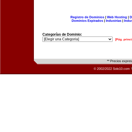
Registro de Dominios
|
Web Hosting
|
D
Dominios Expirados
|
Industrias
|
Indu
Categorías de Dominio:
[Pág. princi
** Precios expre
© 2002/2022 Solo10.com