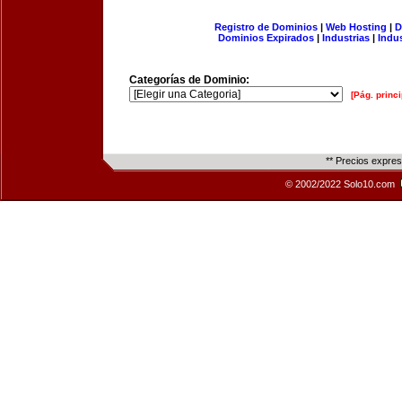
Registro de Dominios
|
Web Hosting
|
D
Dominios Expirados
|
Industrias
|
Indu
Categorías de Dominio:
[Pág. princi
** Precios expre
© 2002/2022 Solo10.com